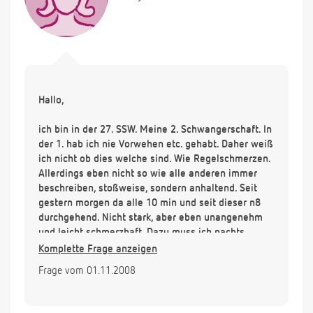
Hallo,
ich bin in der 27. SSW. Meine 2. Schwangerschaft. In
der 1. hab ich nie Vorwehen etc. gehabt. Daher weiß
ich nicht ob dies welche sind. Wie Regelschmerzen.
Allerdings eben nicht so wie alle anderen immer
beschreiben, stoßweise, sondern anhaltend. Seit
gestern morgen da alle 10 min und seit dieser n8
durchgehend. Nicht stark, aber eben unangenehm
und leicht schmerzhaft. Dazu muss ich nachts
duschen gehen weil ich schweiß gebadet aufwache,
Komplette Frage anzeigen
mein kreislauf ist total am boden und ich habe am
Frage vom 01.11.2008
mitw. einen starken ellebogen stoß im bus in den
oberbauch bekommen, so dass ich einen blauen
fleck dort habe. Soll ich vorsichtshalber ins