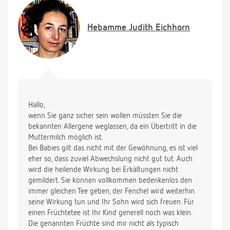
weiter bis mind. Ende 6. Monat ohne Beikost, aber
da bald die wärmeren Tage anstehen und mein Sohn
Hebamme
Judith Eichhorn
sehr aktiv ist, wäre dies wichtig für mich zu wissen.
Vielen Dank schonmal für Ihre Hilfe!!! Viele Grüße
Hallo,
wenn Sie ganz sicher sein wollen müssten Sie die
bekannten Allergene weglassen, da ein Übertritt in die
Muttermilch möglich ist.
Bei Babies gilt das nicht mit der Gewöhnung, es ist viel
eher so, dass zuviel Abwechslung nicht gut tut. Auch
wird die heilende Wirkung bei Erkältungen nicht
gemildert. Sie können vollkommen bedenkenlos den
immer gleichen Tee geben, der Fenchel wird weiterhin
seine Wirkung tun und Ihr Sohn wird sich freuen. Für
einen Früchtetee ist Ihr Kind generell noch was klein.
Die genannten Früchte sind mir nicht als typisch