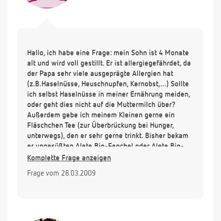
Hallo, ich habe eine Frage: mein Sohn ist 4 Monate
alt und wird voll gestillt. Er ist allergiegefährdet, da
der Papa sehr viele ausgeprägte Allergien hat
(z.B.Haselnüsse, Heuschnupfen, Kernobst,...) Sollte
ich selbst Haselnüsse in meiner Ernährung meiden,
oder geht dies nicht auf die Muttermilch über?
Außerdem gebe ich meinem Kleinen gerne ein
Fläschchen Tee (zur Überbrückung bei Hunger,
unterwegs), den er sehr gerne trinkt. Bisher bekam
er ungesüßten Alete Bio-Fenchel oder Alete Bio-
Kräutertee. Da man aber nicht immer gleiche Sorte
Komplette Frage anzeigen
geben sollte wegen der Gewöhnung (daß z.B.
Frage vom 28.03.2009
Fenchel keine Wirkung mehr zeigti zum Lösen von
Husten + Entblähung) meine Frage: kann ich
bedenkenlos Alete Bio-Früchte-Tee (Inhalt Äpfel,
Hagebutten, Karotten, Rote Beete) anbieten oder
kann dies auch eine Allergie hervorrufen? Ich stille