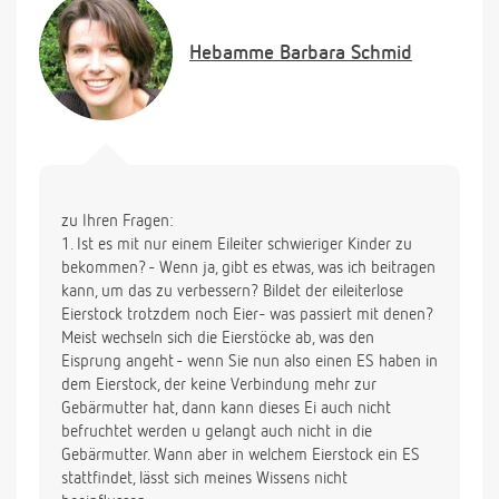
sich die Eier des Eierstockes ohne Eileiter holen?
Bildet der eileiterlose Eierstock trotzdem noch Eier-
Hebamme
Barbara Schmid
was passiert mit denen?
3. Manche Frauen berichten, daß sie wissen, in
welchem Eierstock ein Eisprung stattgefunden hat-
woher wissen sie das?
4. Wann kann ich wieder versuchen schwanger zu
werden?
5. Ich habe vor der Eileiterschwangerschaft Ovaria
zu Ihren Fragen:
(1. Zyklushälfte) und Mönchspfeffer (2. ZK Hälfte)
1. Ist es mit nur einem Eileiter schwieriger Kinder zu
eingenommen. Kann ich das jetzt wieder anfangen
bekommen? - Wenn ja, gibt es etwas, was ich beitragen
zu nehmen?
kann, um das zu verbessern? Bildet der eileiterlose
6. Ebenfalls habe ich Frauenmanteltee und
Eierstock trotzdem noch Eier- was passiert mit denen?
Himbeerblättertee getrunken- ist das jetzt auch
Meist wechseln sich die Eierstöcke ab, was den
wieder hilfreich?
Eisprung angeht - wenn Sie nun also einen ES haben in
7. Kann ich wieder unbedenklich baden
dem Eierstock, der keine Verbindung mehr zur
(Badewanne) und muß ich etwas beachten, wenn
Gebärmutter hat, dann kann dieses Ei auch nicht
ich in ein Schwimmbad gehen will?( man sagte mir,
befruchtet werden u gelangt auch nicht in die
daß eine Eileiterschw. von früheren Infektion
Gebärmutter. Wann aber in welchem Eierstock ein ES
herührt- nun habe ich Angst vor einer erneuten
stattfindet, lässt sich meines Wissens nicht
Infektion)