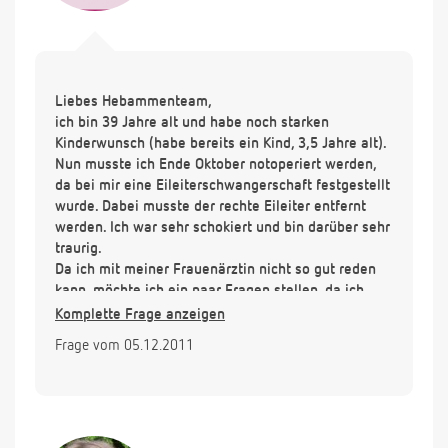
Liebes Hebammenteam,
ich bin 39 Jahre alt und habe noch starken
Kinderwunsch (habe bereits ein Kind, 3,5 Jahre alt).
Nun musste ich Ende Oktober notoperiert werden,
da bei mir eine Eileiterschwangerschaft festgestellt
wurde. Dabei musste der rechte Eileiter entfernt
werden. Ich war sehr schokiert und bin darüber sehr
traurig.
Da ich mit meiner Frauenärztin nicht so gut reden
kann, möchte ich ein paar Fragen stellen, da ich
sehr verunsichert bin:
Komplette Frage anzeigen
1. Ist es mit nur einem Eileiter schwieriger Kinder zu
Frage vom 05.12.2011
bekommen? - Wenn ja, gibt es etwas, was ich
beitragen kann, um das zu verbessern?
2. Ist der Eileiter, den ich noch habe, am Eierstock
festgewachsen oder ist er beweglich? (ich habe
darüber so viel widersprüchliches gehört) Kann er