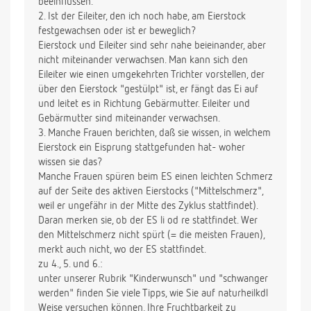
beeinflussen.
8. Kann ich etwas tun, damit mein Narbengewebe
2. Ist der Eileiter, den ich noch habe, am Eierstock
elastischer wird? Ich habe noch Beschwerden, wenn
festgewachsen oder ist er beweglich?
ich länger oder schneller gehe, dann fühlt sich mein
Eierstock und Eileiter sind sehr nahe beieinander, aber
Bauch sehr fest und unbeweglich an.
nicht miteinander verwachsen. Man kann sich den
9. Was kann ich tun, um mich in meinem Körper
Eileiter wie einen umgekehrten Trichter vorstellen, der
wieder wohler zu fühlen? Gibt es eine bestimmte
über den Eierstock "gestülpt" ist, er fängt das Ei auf
Sportart/Gymnastik, die Sie empfehlen würden?
und leitet es in Richtung Gebärmutter. Eileiter und
Gebärmutter sind miteinander verwachsen.
Ich danke schon mal im Voraus,
3. Manche Frauen berichten, daß sie wissen, in welchem
herzliche Grüße,
Eierstock ein Eisprung stattgefunden hat- woher
Alienad
wissen sie das?
Manche Frauen spüren beim ES einen leichten Schmerz
P.S Die "Hebammensprechstd." ist eine sehr gute
auf der Seite des aktiven Eierstocks ("Mittelschmerz",
Sache und hat mir schon oft geholfen Vielen Dank -
weil er ungefähr in der Mitte des Zyklus stattfindet).
Weiter so!
Daran merken sie, ob der ES li od re stattfindet. Wer
den Mittelschmerz nicht spürt (= die meisten Frauen),
merkt auch nicht, wo der ES stattfindet.
zu 4., 5. und 6.:
unter unserer Rubrik "Kinderwunsch" und "schwanger
werden" finden Sie viele Tipps, wie Sie auf naturheilkdl
Weise versuchen können, Ihre Fruchtbarkeit zu