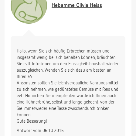
ausgetrocknet, weiß nicht was ich trinken soll.
Hebamme
Olivia Heiss
Himbeerblättertee? Tee mit getrockneten
Heidelbeeren? Was wuerden Sie empfehlen?
Ebenso essen: was koennte ich zu mir nehmen,
ohne dass es gleich wieder rauskommt?
Ab wann wird so etwas kritisch fuer das Kind und
Hallo, wenn Sie sich häufig Erbrechen müssen und
wann sollte ich zum Arzt gehen?
insgesamt wenig bei sich behalten können, bräuchten
Sie evtl. Infusionen um den Flüssigkeitshaushalt wieder
Herzlichen Dank fuer Ihre Hilfe.
auszugleichen. Wenden Sie sich dazu am besten an
Liebe Gruesse,
Ihren FA.
Ansonsten sollten Sie leichtverdauliche Nahrungsmittel
zu sich nehmen, wie gedünstetes Gemüse mit Reis und
evtl. Hühnchen. Sehr empfehlen würde ich Ihnen auch
eine Hühnerbrühe, selbst und lange gekocht, von der
Sie immerwieder eine Tasse zwischendurch trinken
können.
Gute Besserung!
Antwort vom 06.10.2016