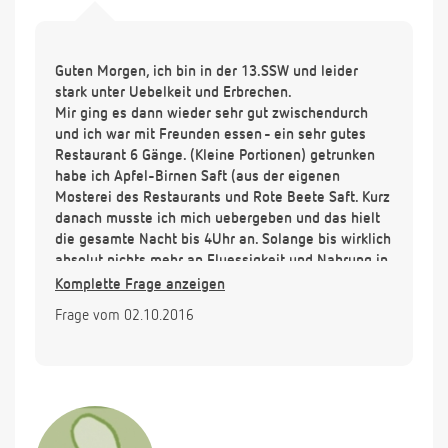
Guten Morgen, ich bin in der 13.SSW und leider
stark unter Uebelkeit und Erbrechen.
Mir ging es dann wieder sehr gut zwischendurch
und ich war mit Freunden essen - ein sehr gutes
Restaurant 6 Gänge. (Kleine Portionen) getrunken
habe ich Apfel-Birnen Saft (aus der eigenen
Mosterei des Restaurants und Rote Beete Saft. Kurz
danach musste ich mich uebergeben und das hielt
die gesamte Nacht bis 4Uhr an. Solange bis wirklich
absolut nichts mehr an Fluessigkeit und Nahrung in
mir war. Gefuehlt war es ähnlich wie bei einer
Komplette Frage anzeigen
Lebensmittelvergiftung. Hinzukam extremes
Frage vom 02.10.2016
Sodbrennen, hatte ich vorher noch nie. Alle anderen
hatten aber nichts, ich gehe also davon aus es liegt
an der SSW.
Meine Frage: Ich fuehle mich sehr schwach und
wuerde mich gerne wieder aufpäppeln. Ich bin ganz