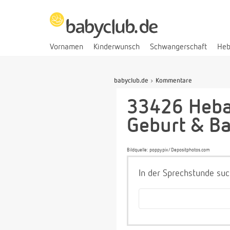
Vornamen
Kinderwunsch
Schwangerschaft
He
babyclub.de
Kommentare
33426 Heba
Geburt & B
Bildquelle: poppypix/Depositphotos.com
In der Sprechstunde suc