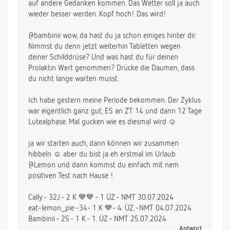
auf andere Gedanken kommen. Das Wetter soll ja auch
wieder besser werden. Kopf hoch! Das wird!
@bambinii wow, da hast du ja schon einiges hinter dir.
Nimmst du denn jetzt weiterhin Tabletten wegen
deiner Schilddrüse? Und was hast du für deinen
Prolaktin Wert genommen? Drücke die Daumen, dass
du nicht lange warten musst.
Ich habe gestern meine Periode bekommen. Der Zyklus
war eigentlich ganz gut, ES an ZT 14 und dann 12 Tage
Lutealphase. Mal gucken wie es diesmal wird ☺️
ja wir starten auch, dann können wir zusammen
hibbeln ☺️ aber du bist ja eh erstmal im Urlaub
@Lemon und dann kommst du einfach mit nem
positiven Test nach Hause !
Cally - 32J - 2 K 💙💙 - 1 ÜZ - NMT 30.07.2024
eat-lemon_pie -34- 1 K 💙- 4. ÜZ. -NMT 04.07.2024
Bambinii - 25 - 1 K - 1. ÜZ - NMT 25.07.2024
Antwort