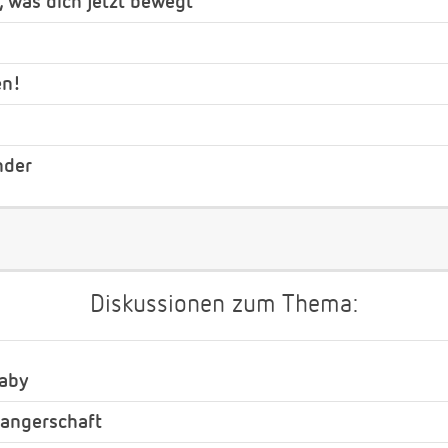
, was dich jetzt bewegt
en!
nder
Diskussionen zum Thema:
Baby
angerschaft