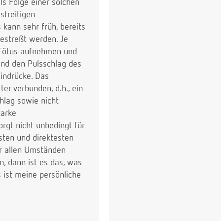
ls Folge einer solchen
streitigen
kann sehr früh, bereits
estreßt werden. Je
r Fötus aufnehmen und
und den Pulsschlag des
Eindrücke. Das
er verbunden, d.h., ein
hlag sowie nicht
tarke
rgt nicht unbedingt für
sten und direktesten
er allen Umständen
, dann ist es das, was
 ist meine persönliche