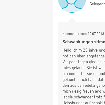
Gelegenh
Kommentar vom 19.07.2018 
Schwankungen stim
Hello ich m 25 jahre un
not den ùben angefangen
Vor paar tagen ging es i
mies gelaunt. Sie ist we
bin immer fùr sie da and
gelaunt ist ich habe daf
den aus den edeka gehol
mich riesig freuen and w
Ist sie schwanger trotz 
Heisshunger auf schoki h