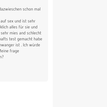
t dazwieschen schon mal
 auf sex und ist sehr
ich alles fùr sie und
n sehr mies and schlecht
chafts test gemacht habe
wanger ist . Ich wùrde
Meine frage
en?