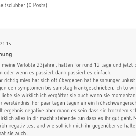
eitsclubber (0 Posts)
21:15
mung
d meine Verlobte 23jahre , hatten for rund 12 tage und jetz
 oder wenn es passiert dann passiert es einfach.
hr richtig mies hat sich oft ùbergeben hat heisshunger unlust
gen den symptomen bis samstag krankgeschrieben. Ich tu wirkl
 liebe sie wirklich ich vergòtter sie auch wenn sie momenta
ùr verstàndnis. For paar tagen tagen air ein frùhschwangers
t ergebnis negative aber mann es sein dass sie trotzdem sch
irklich alles in dir macht stehende tun dass es ihr gut geht. 
frùh negativ test and wie soll ich mich ihr gegenùber verhalt
at sie auch .