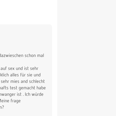
t dazwieschen schon mal
 auf sex und ist sehr
ich alles fùr sie und
n sehr mies and schlecht
chafts test gemacht habe
wanger ist . Ich wùrde
Meine frage
en?