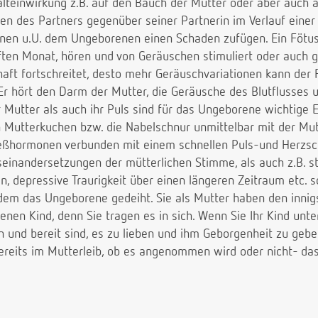
lteinwirkung z.B. auf den Bauch der Mutter oder aber auch a
iten des Partners gegenüber seiner Partnerin im Verlauf einer 
en u.U. dem Ungeborenen einen Schaden zufügen. Ein Fötus 
ften Monat, hören und von Geräuschen stimuliert oder auch g
aft fortschreitet, desto mehr Geräuschvariationen kann de
 Er hört den Darm der Mutter, die Geräusche des Blutflusses 
 Mutter als auch ihr Puls sind für das Ungeborene wichtige 
 Mutterkuchen bzw. die Nabelschnur unmittelbar mit der Mutt
reßhormonen verbunden mit einem schnellen Puls-und Herzsc
einandersetzungen der mütterlichen Stimme, als auch z.B. s
depressive Traurigkeit über einen längeren Zeitraum etc. so
n dem das Ungeborene gedeiht. Sie als Mutter haben den innig
nen Kind, denn Sie tragen es in sich. Wenn Sie Ihr Kind unt
nd bereit sind, es zu lieben und ihm Geborgenheit zu geben
bereits im Mutterleib, ob es angenommen wird oder nicht- das