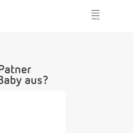
menü
 Patner
Baby aus?