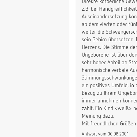
Direkte körperliche Gewa
z.B. bei Handgreiflichke
Auseinandersetzung könn
ab dem vierten oder fün
weiter die Schwangersch
sein Gehirn übersetzen.
Herzens. Die Stimme der
Ungeborene ist über den
sehr hoher Anteil an St
harmonische verbale Aus
Stimmungsschwankungen, 
ein positives Umfeld, i
Bezug zu Ihrem Ungebore
immer annehmen können u
zählt. Ein Kind <weiß> 
Meinung dazu.
Mit freundlichen Grüßen
Antwort vom 06.08.2001