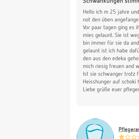
Schwankungen stim
Hello ich m 25 jahre un
not den ùben angefangen
Vor paar tagen ging es i
mies gelaunt. Sie ist we
bin immer fùr sie da and
gelaunt ist ich habe daf
den aus den edeka gehol
mich riesig freuen and w
Ist sie schwanger trotz 
Heisshunger auf schoki h
Liebe grùße euer pflege
Pfleger