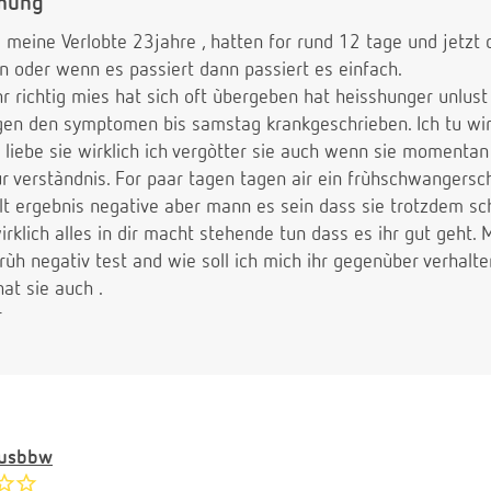
mung
d meine Verlobte 23jahre , hatten for rund 12 tage und jetz
 oder wenn es passiert dann passiert es einfach.
hr richtig mies hat sich oft ùbergeben hat heisshunger unlust
gen den symptomen bis samstag krankgeschrieben. Ich tu wirkl
 liebe sie wirklich ich vergòtter sie auch wenn sie momenta
ùr verstàndnis. For paar tagen tagen air ein frùhschwangers
t ergebnis negative aber mann es sein dass sie trotzdem sch
irklich alles in dir macht stehende tun dass es ihr gut geht. 
frùh negativ test and wie soll ich mich ihr gegenùber verhalt
at sie auch .
r
ausbbw