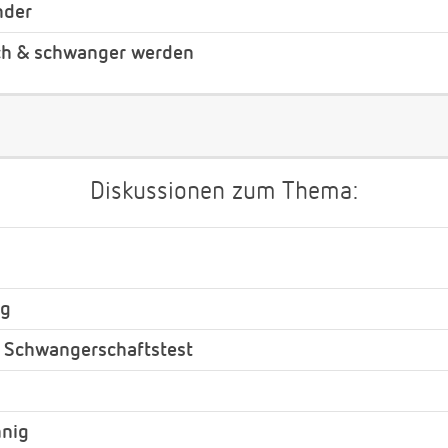
nder
ch & schwanger werden
Diskussionen zum Thema:
ag
r Schwangerschaftstest
nnig