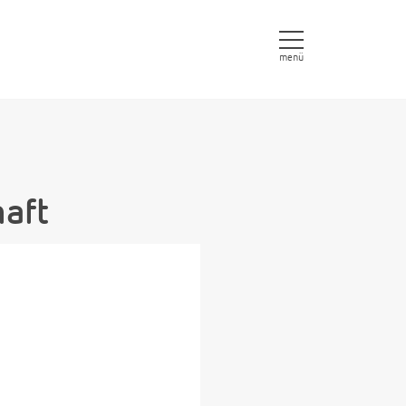
menü
aft