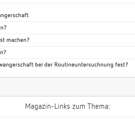
angerschaft
in?
est machen?
in?
chwangerschaft bei der Routineuntersuchnung fest?
Magazin-Links zum Thema: