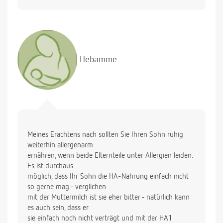
sollte ich abends Brei mit Flocken und HA-Milch
machen, oder fertigen Milchbrei mit normaler
Folgemilch geben?
Muß Obst (Apfel/Birne)gekocht werden oder kann
ich es roh reiben oder pürieren?
Hebamme
Kann man die fertigen Gläschen zur
Energiesteigerung mit Öl anreichern?
Sind 3 Stuhlgänge pro Tag normal?
Im Voraus vielen Dank für die Geduld und die
Beantwortung so vieler Fragen.
Meines Erachtens nach sollten Sie Ihren Sohn ruhig
weiterhin allergenarm
ernähren, wenn beide Elternteile unter Allergien leiden.
Es ist durchaus
möglich, dass Ihr Sohn die HA-Nahrung einfach nicht
so gerne mag - verglichen
mit der Muttermilch ist sie eher bitter - natürlich kann
es auch sein, dass er
sie einfach noch nicht verträgt und mit der HA1