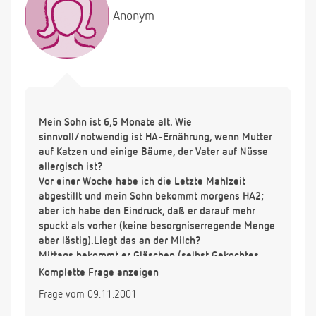
Anonym
Mein Sohn ist 6,5 Monate alt. Wie
sinnvoll/notwendig ist HA-Ernährung, wenn Mutter
auf Katzen und einige Bäume, der Vater auf Nüsse
allergisch ist?
Vor einer Woche habe ich die Letzte Mahlzeit
abgestillt und mein Sohn bekommt morgens HA2;
aber ich habe den Eindruck, daß er darauf mehr
spuckt als vorher (keine besorgniserregende Menge
aber lästig).Liegt das an der Milch?
Mittags bekommt er Gläschen (selbst Gekochtes
schmeckt ihm nicht so gut-warum??), nachmittags
Komplette Frage anzeigen
milchfreien Zwieback-Obst-Brei und abends eine
Frage vom 09.11.2001
Portion Sinlac. Ist damit die Milchversorgung
(Eiweiß und Calcium)ausreichend gedeckt? Oder