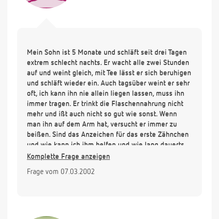
Mein Sohn ist 5 Monate und schläft seit drei Tagen
extrem schlecht nachts. Er wacht alle zwei Stunden
auf und weint gleich, mit Tee lässt er sich beruhigen
und schläft wieder ein. Auch tagsüber weint er sehr
oft, ich kann ihn nie allein liegen lassen, muss ihn
immer tragen. Er trinkt die Flaschennahrung nicht
mehr und ißt auch nicht so gut wie sonst. Wenn
man ihn auf dem Arm hat, versucht er immer zu
beißen. Sind das Anzeichen für das erste Zähnchen
und wie kann ich ihm helfen und wie lang dauerts,
bis der Zahn durchgebrochen ist?
Komplette Frage anzeigen
Bin schon total hilflos!
Frage vom 07.03.2002