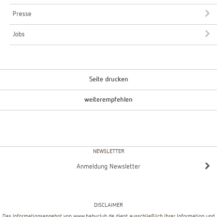
Presse
Jobs
Seite drucken
weiterempfehlen
NEWSLETTER
Anmeldung Newsletter
DISCLAIMER
Das Informationsangebot von
www.babyclub.de
dient ausschließlich Ihrer Information und