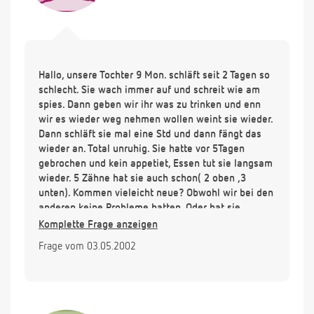
Hallo, unsere Tochter 9 Mon. schläft seit 2 Tagen so
schlecht. Sie wach immer auf und schreit wie am
spies. Dann geben wir ihr was zu trinken und enn
wir es wieder weg nehmen wollen weint sie wieder.
Dann schläft sie mal eine Std und dann fängt das
wieder an. Total unruhig. Sie hatte vor 5Tagen
gebrochen und kein appetiet, Essen tut sie langsam
wieder. 5 Zähne hat sie auch schon( 2 oben ,3
unten). Kommen vieleicht neue? Obwohl wir bei den
anderen keine Probleme hatten. Oder hat sie
hunger, weil sie 3 Tage nichts weiter gegessen
Komplette Frage anzeigen
hatte.Danke für die Hilfe.
Frage vom 03.05.2002