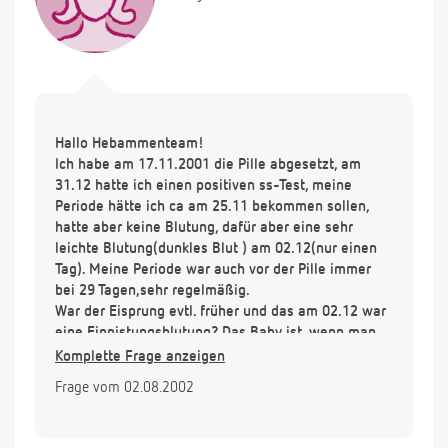
Hallo Hebammenteam!
Ich habe am 17.11.2001 die Pille abgesetzt, am
31.12 hatte ich einen positiven ss-Test, meine
Periode hätte ich ca am 25.11 bekommen sollen,
hatte aber keine Blutung, dafür aber eine sehr
leichte Blutung(dunkles Blut ) am 02.12(nur einen
Tag). Meine Periode war auch vor der Pille immer
bei 29 Tagen,sehr regelmäßig.
War der Eisprung evtl. früher und das am 02.12 war
eine Einnistungsblutung? Das Baby ist, wenn man
von einer Regelblutung am 02.12 ausgeht, immer
Komplette Frage anzeigen
etwas groß gewesen. Nun überlegen wir, da wir
Frage vom 02.08.2002
eine Hausgeburt planen, ab wann diese möglich ist.
Vielen Dank