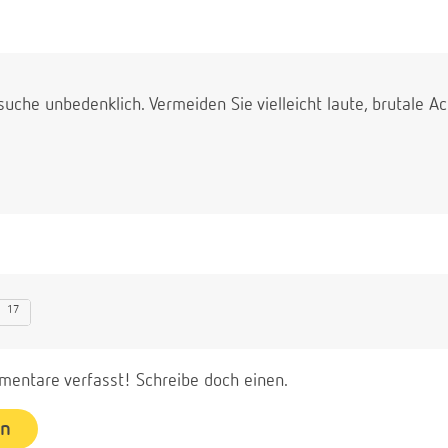
uche unbedenklich. Vermeiden Sie vielleicht laute, brutale Act
17
entare verfasst! Schreibe doch einen.
en