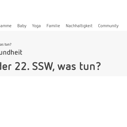
bamme
Baby
Yoga
Familie
Nachhaltigkeit
Community
was tun?
undheit
der 22. SSW, was tun?