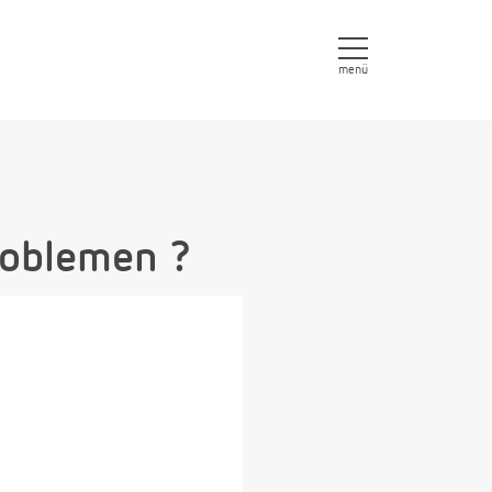
menü
roblemen ?