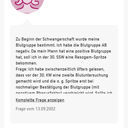
Zu Beginn der Schwangerschaft wurde meine
Blutgruppe bestimmt. Ich habe die Blutgruppe AB
negativ. Da mein Mann hat eine positive Blutgruppe
hat, soll ich in der 30. SSW eine Resogam-Spritze
bekommen.
Frage: Ich habe zwischenzeitlich öfters gelesen,
dass vor der 30. KW eine zweite Blutuntersuchung
gemacht wird und die o. g. Spritze erst bei
nochmaliger Bestätigung der Blutgruppe (mit
negativem Rhesusfaktor) verabreicht wird. Sollte ich
meinen Arzt bitten, nochmals eine
Komplette Frage anzeigen
Blutuntersuchung durchzuführen? Ansonsten muss
Frage vom 13.09.2002
ich erst wieder in 3 Wochen hin.
(Ich bin jetzt in der 27. SSW.)