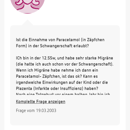
Ist die Einnahme von Paracetamol (in Zäpfchen
Form) in der Schwangerschaft erlaubt?
ICh bin in der 12.SSw, und habe sehr starke Migräne
(die hatte ich auch schon vor der Schwangerschaft).
Wenn ich Migräne habe nehme ich dann ein
Paracetamol- Zäpfchen, ist das ok? Kann es
irgendwelche Einwirkungen auf der Kind oder die
Plazenta (Infarkte oder Insuffizienz) haben?
Nach eine Totgeburt vor einem halben Jahr bin ich
jetzt ziemlich verunsichert. Ich nehme auch das
Komplette Frage anzeigen
Zäpfchen nur, wenn die Schmerzen zu unerträglich
Frage vom 19.03.2003
werden.
Vielen Dank für die kommende Antwort.