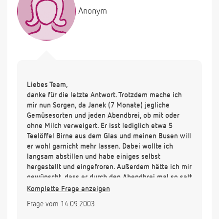
Anonym
Liebes Team,
danke für die letzte Antwort. Trotzdem mache ich
mir nun Sorgen, da Janek (7 Monate) jegliche
Gemüsesorten und jeden Abendbrei, ob mit oder
ohne Milch verweigert. Er isst lediglich etwa 5
Teelöffel Birne aus dem Glas und meinen Busen will
er wohl garnicht mehr lassen. Dabei wollte ich
langsam abstillen und habe einiges selbst
hergestellt und eingefroren. Außerdem hätte ich mir
gewünscht, dass er durch den Abendbrei mal so satt
wäre, dass er nicht gleich wieder um 22.00 Uhr und
Komplette Frage anzeigen
weitere zwei Male in der Nacht gestillt werden will.
Frage vom 14.09.2003
Wissen Sie Rat?