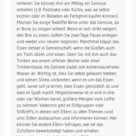
verlieren. Sie können ihm am Mittag ein Gemüse
anbieten (z.B. Pastinake oder Kürbis, was sie selbst
kochen oder im Bioladen als Fertigbrei kaufen können).
Mischen Sie einige Teelöffel Birne unter das Gemüse, da
er Birne zu mögen scheint. Wenn er sich strikt weigert,
den Brei zu essen, sollten Sie zwei Tage Pause einlegen
und wieder von neuem beginnen. Manchmal klappt das
Essen besser in Gemeinschaft, wenn die Großen auch
am Tisch sitzen und essen. Üben Sie mit ihm auch das
Trinken aus einem offenen Becher oder einer
Trinklerntasse. Als Getränk bietet sich kohlensäurefreies
Wasser an. Wichtig ist, dass Sie selbst gelassen bleiben
und keinen Stress verbreiten, wenn es um das Essen
geht. Janek soll ja lernen, dass Essen genüsslich ist und
dass es Spaß macht. Möglicherweise ist er erst in drei
oder vier Wochen bereit, größere Mengen vom Löffel
zu nehmen. Vielerorts gibt es Stillgruppen oder
Stilltreffs, in denen sich Eltern zu allen Themen rund
ums Stillen austauschen und informieren können. Hier
können Sie andere Eltern befragen, wie sie das
Zufüttern bewerkstelligt haben und erhalten