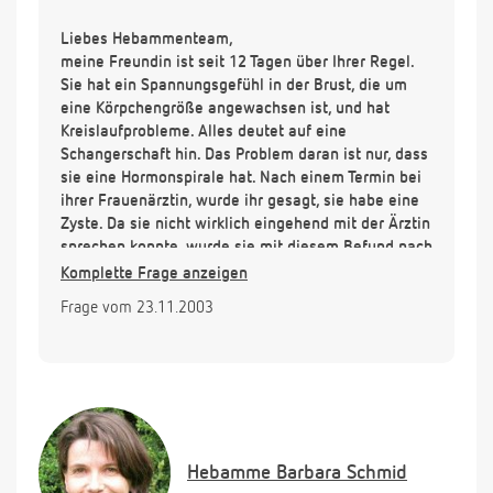
Liebes Hebammenteam,
meine Freundin ist seit 12 Tagen über Ihrer Regel.
Sie hat ein Spannungsgefühl in der Brust, die um
eine Körpchengröße angewachsen ist, und hat
Kreislaufprobleme. Alles deutet auf eine
Schangerschaft hin. Das Problem daran ist nur, dass
sie eine Hormonspirale hat. Nach einem Termin bei
ihrer Frauenärztin, wurde ihr gesagt, sie habe eine
Zyste. Da sie nicht wirklich eingehend mit der Ärztin
sprechen konnte, wurde sie mit diesem Befund nach
Hause geschickt. Ist es möglich, dass eine Zyste
Komplette Frage anzeigen
Schwangerschaftssymtome erzeugen kann? Vielen
Frage vom 23.11.2003
Dank für Ihre HIlfe.
Hebamme
Barbara Schmid