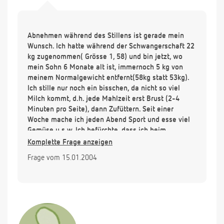
Abnehmen während des Stillens ist gerade mein
Wunsch. Ich hatte während der Schwangerschaft 22
kg zugenommen( Grösse 1, 58) und bin jetzt, wo
mein Sohn 6 Monate alt ist, immernoch 5 kg von
meinem Normalgewicht entfernt(58kg statt 53kg).
Ich stille nur noch ein bisschen, da nicht so viel
Milch kommt, d.h. jede Mahlzeit erst Brust (2-4
Minuten pro Seite), dann Zufüttern. Seit einer
Woche mache ich jeden Abend Sport und esse viel
Gemüse u.s.w. Ich befürchte, dass ich beim
Abnehmen viel Schadstoffe in die Milch bringe. Wie
Komplette Frage anzeigen
sehen Sie das. Herzlichen Dank.
Frage vom 15.01.2004