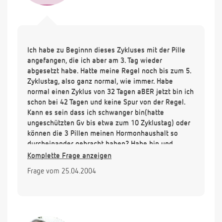
Ich habe zu Beginnn dieses Zykluses mit der Pille
angefangen, die ich aber am 3. Tag wieder
abgesetzt habe. Hatte meine Regel noch bis zum 5.
Zyklustag, also ganz normal, wie immer. Habe
normal einen Zyklus von 32 Tagen aBER jetzt bin ich
schon bei 42 Tagen und keine Spur von der Regel.
Kann es sein dass ich schwanger bin(hatte
ungeschützten Gv bis etwa zum 10 Zyklustag) oder
können die 3 Pillen meinen Hormonhaushalt so
durcheinander gebracht haben? Habe hin und
wieder Unterleibsziehen und stechen. Vor 6 Tagen
Komplette Frage anzeigen
war mir morgens, als wenn ich meine Mens
Frage vom 25.04.2004
bekomme, war aber nichts, habe nur ziemlich
Heißhunger im Moment und ein bisschen
Brustspannen. Ausfluss habe ich schwach, also wie
immer, habe auch keinen Harndrang, nur manchmal
bisschen Übelkeit. Bin auch nicht auffallend müde...