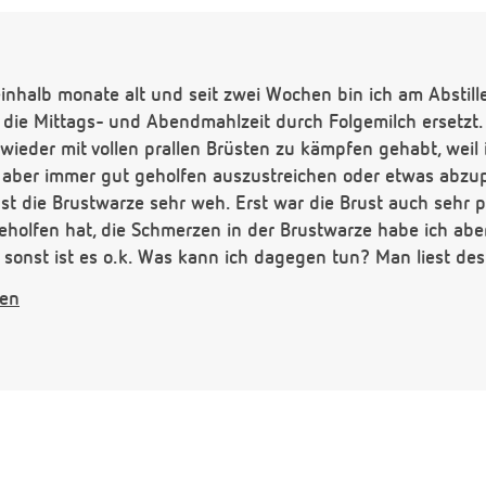
reinhalb monate alt und seit zwei Wochen bin ich am Abstill
 die Mittags- und Abendmahlzeit durch Folgemilch ersetz
 wieder mit vollen prallen Brüsten zu kämpfen gehabt, weil 
t aber immer gut geholfen auszustreichen oder etwas abzu
st die Brustwarze sehr weh. Erst war die Brust auch sehr p
olfen hat, die Schmerzen in der Brustwarze habe ich aber
sonst ist es o.k. Was kann ich dagegen tun? Man liest des
n man den Quark auch direkt auf die Brustwarze schmiere
gen
er eine Antwort freuen. Vielen Dank