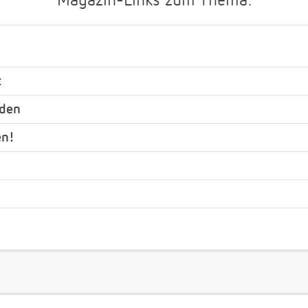
Magazin-Links zum Thema:
t
nden
en!