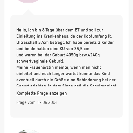
Hallo, ich bin 8 Tage über dem ET und soll zur
Einleitung ins Krankenhaus, da der Kopfumfang lt.
Ultraschall 37cm beträgt. Ich habe bereits 2 Kinder
und beide hatten eine KU von 35,5 cm
und waren bei der Geburt 4050g bzw.4240g
schwer(vaginale Geburt).
Meine Frauenärztin meinte, wenn man nicht
einleitet und noch länger wartet könnte das Kind
eventuell durch die Größe eine Behinderung bei der
Geburt erleiden, in dem Sinne daß die Schulter nicht
durchpaßt und es dann einen z.B. einen steifen Arm
Komplette Frage anzeigen
hätte. Wäre ein Kaiserschnitt nicht angebracht oder
Frage vom 17.06.2004
würden Sie´s mit dem Einleiten versuchen.
Vielen Dank schon im voraus für die Beantwortung