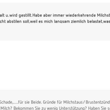
 alt u.wird gestillt.Habe aber immer wiederkehrende Milch
icht abstilen soll,weil es mich langsam ziemlich belastet,wa
 Schade,.....für sie Beide. Gründe für Milchstaus/ Brustentzün
el Milch? Bekommen Sie zu wenig Unterstützung? Haben Sie sc