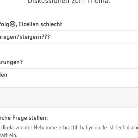
Diskussionen zum Thema:
olg😔, Eizellen schlecht
nregen/steigern???
ahrungen?
len
iche Frage stellen:
 direkt von der Hebamme erbracht. babyclub.de ist technischer
aft ein.