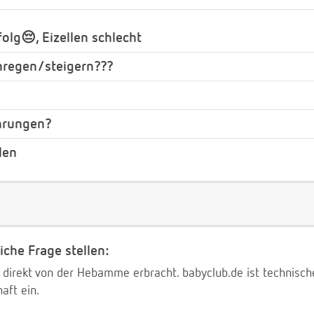
olg😔, Eizellen schlecht
nregen/steigern???
ahrungen?
len
iche Frage stellen:
 direkt von der Hebamme erbracht. babyclub.de ist technischer
aft ein.