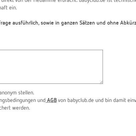
 direkt von der Hebamme erbracht. babyclub.de ist technischer
aft ein.
 Frage ausführlich, sowie in ganzen Sätzen und ohne Abkür
anonym stellen.
zungsbedingungen und
AGB
von babyclub.de und bin damit ein
chert werden.