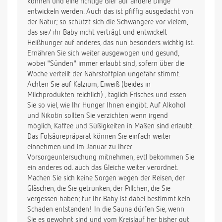
können und eine richtige Gier auf andere Dinge
entwickeln werden. Auch das ist pfiffig ausgedacht von
der Natur; so schützt sich die Schwangere vor vielem,
das sie/ ihr Baby nicht verträgt und entwickelt
Heißhunger auf anderes, das nun besonders wichtig ist.
Ernähren Sie sich weiter ausgewogen und gesund,
wobei "Sünden" immer erlaubt sind, sofern über die
Woche verteilt der Nährstoffplan ungefähr stimmt.
Achten Sie auf Kalzium, Eiweiß (beides in
Milchprodukten reichlich) , täglich Frisches und essen
Sie so viel, wie Ihr Hunger Ihnen eingibt. Auf Alkohol
und Nikotin sollten Sie verzichten wenn irgend
möglich, Kaffee und Süßigkeiten in Maßen sind erlaubt.
Das Folsäurepräparat können Sie einfach weiter
einnehmen und im Januar zu Ihrer
Vorsorgeuntersuchung mitnehmen, evtl bekommen Sie
ein anderes od. auch das Gleiche weiter verordnet.
Machen Sie sich keine Sorgen wegen der Reisen, der
Gläschen, die Sie getrunken, der Pillchen, die Sie
vergessen haben; für Ihr Baby ist dabei bestimmt kein
Schaden entstanden! In die Sauna dürfen Sie, wenn
Sie es gewohnt sind und vom Kreislauf her bisher gut