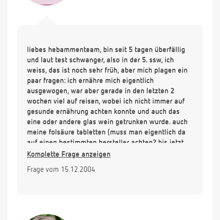
liebes hebammenteam, bin seit 5 tagen überfällig
und laut test schwanger, also in der 5. ssw, ich
weiss, das ist noch sehr früh, aber mich plagen ein
paar fragen: ich ernähre mich eigentlich
ausgewogen, war aber gerade in den letzten 2
wochen viel auf reisen, wobei ich nicht immer auf
gesunde ernährung achten konnte und auch das
eine oder andere glas wein getrunken wurde. auch
meine folsäure tabletten (muss man eigentlich da
auf einen bestimmten hersteller achten? bis jetzt
aus der drogerie) habe ich nicht ganz regelmässig,
Komplette Frage anzeigen
nur so an 5 tagen der woche genommen. termin
Frage vom 15.12.2004
beim frauenarzt ist erst anfang januar. muss ich mir
sorgen wegen der reise+ernährung machen? und
darf ich in die sauna?
tausend dank für die hilfe! die überglückliche
werdende mama