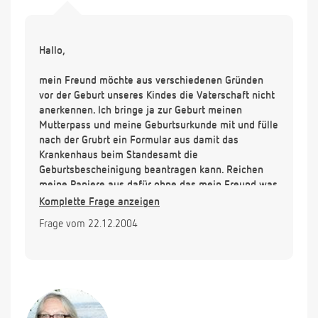
Hallo,
mein Freund möchte aus verschiedenen Gründen
vor der Geburt unseres Kindes die Vaterschaft nicht
anerkennen. Ich bringe ja zur Geburt meinen
Mutterpass und meine Geburtsurkunde mit und fülle
nach der Grubrt ein Formular aus damit das
Krankenhaus beim Standesamt die
Geburtsbescheinigung beantragen kann. Reichen
meine Papiere aus dafür ohne das mein Freund was
unterschreibt. Es gibt ja viele Mütter wo der Vater
Komplette Frage anzeigen
gar nicht bekannt ist oder mit im Krankenhaus. Also
Frage vom 22.12.2004
müsste das doch ausreichen oder ?!
Vielen Dank im Voraus