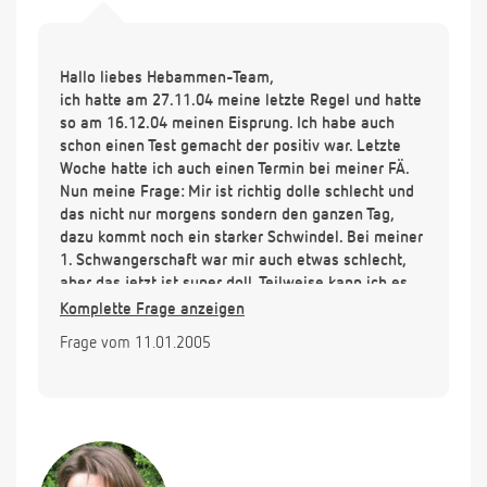
Hallo liebes Hebammen-Team,
ich hatte am 27.11.04 meine letzte Regel und hatte
so am 16.12.04 meinen Eisprung. Ich habe auch
schon einen Test gemacht der positiv war. Letzte
Woche hatte ich auch einen Termin bei meiner FÄ.
Nun meine Frage: Mir ist richtig dolle schlecht und
das nicht nur morgens sondern den ganzen Tag,
dazu kommt noch ein starker Schwindel. Bei meiner
1. Schwangerschaft war mir auch etwas schlecht,
aber das jetzt ist super doll. Teilweise kann ich es
morgens etwas eindämmen, wenn ich einen Apfel
Komplette Frage anzeigen
esse und danach dann eine Stulle. Das klappt aber
Frage vom 11.01.2005
nicht immer, da ich auch so gut wie keinen Appetit
habe oder sogar noch mehr Übelkeit verspühre
wenn ich an Essen denke oder es sehe bzw. richte.
Irgendetwas muß ich doch essen und irgendwie
muß man es doch etwas verbessern können, oder?
Ich weiß das es ja dazu gehört, nur so kann ich gar