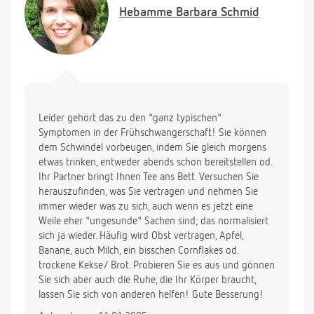
nichts mehr machen! (Außer im Bett liegen, ich bin
Hebamme
Barbara Schmid
doch nur schwanger und nicht krank.) Das belastet
mich sehr und ich würde mich freuen einen Rat zu
bekommen.
Viele liebe Grüsse an der Team und schon mal
Danke
Leider gehört das zu den "ganz typischen"
Symptomen in der Frühschwangerschaft! Sie können
dem Schwindel vorbeugen, indem Sie gleich morgens
etwas trinken, entweder abends schon bereitstellen od.
Ihr Partner bringt Ihnen Tee ans Bett. Versuchen Sie
herauszufinden, was Sie vertragen und nehmen Sie
immer wieder was zu sich, auch wenn es jetzt eine
Weile eher "ungesunde" Sachen sind; das normalisiert
sich ja wieder. Häufig wird Obst vertragen, Apfel,
Banane, auch Milch, ein bisschen Cornflakes od.
trockene Kekse/ Brot. Probieren Sie es aus und gönnen
Sie sich aber auch die Ruhe, die Ihr Körper braucht,
lassen Sie sich von anderen helfen! Gute Besserung!