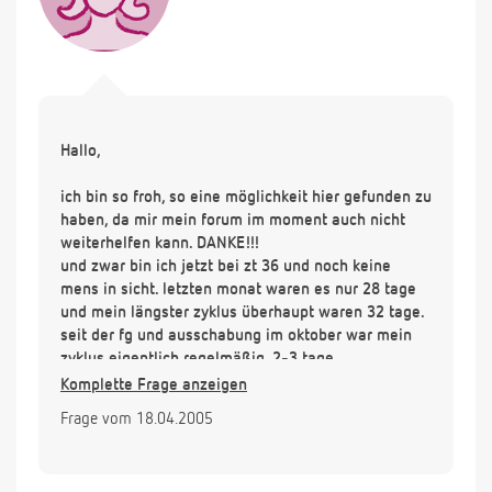
Hallo,
ich bin so froh, so eine möglichkeit hier gefunden zu
haben, da mir mein forum im moment auch nicht
weiterhelfen kann. DANKE!!!
und zwar bin ich jetzt bei zt 36 und noch keine
mens in sicht. letzten monat waren es nur 28 tage
und mein längster zyklus überhaupt waren 32 tage.
seit der fg und ausschabung im oktober war mein
zyklus eigentlich regelmäßig. 2-3 tage
schwankungen maximal. bin also seit mindestens 4
Komplette Frage anzeigen
tagen fällig. ein test heute war negativ.(femtest)
Frage vom 18.04.2005
hab allerdings seit 12 tagen unterleibsschmerzen.
mal ein ziehen, mal ein stechen,mal wie
regelschmerzen. meine brust ist seit etwa der