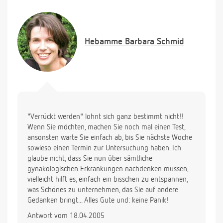
gleichen zeit empfindlich, mal mehr-mal weniger,
ich bin müde, bei jedem "scheiß" kommen mir die
tränen und ich hab sodbrennen. ich verstehs nich.
ich habs zuerst auf pms geschoben, aber die mens
Hebamme
Barbara Schmid
kam ja nicht.
kann es dennoch sein das ich schwanger bin?
aber sooo langsam steigt der hcg wert doch nicht
an oder? meinen arzttermin für die halbjährliche
hab ich erst nächste woche. aber ich vermute, bis
dahin verrückt zu werden, ne eileiterss kanns ja
nich sein, aber vielleicht ne zyste? oder pco? oder
"Verrückt werden" lohnt sich ganz bestimmt nicht!!
endometriose? oder wie man das schreibt..
Wenn Sie möchten, machen Sie noch mal einen Test,
ich wünsch mir zwar ein baby (nein, ich setzt mich
ansonsten warte Sie einfach ab, bis Sie nächste Woche
nicht so unter druck das ich mir die tage
sowieso einen Termin zur Untersuchung haben. Ich
"wegeinbilde" ;-) ) , aber inzwischen möcht ich
glaube nicht, dass Sie nun über sämtliche
einfach nur noch wissen was los ist.
gynäkologischen Erkrankungen nachdenken müssen,
ahja..ich hab keinen stress, keine medikamente etc.
vielleicht hilft es, einfach ein bisschen zu entspannen,
was den zyklus verschieben könnte.
was Schönes zu unternehmen, das Sie auf andere
können sie mir ein bisschen die angst nehmen?
Gedanken bringt... Alles Gute und: keine Panik!
nochmals.. DANKE
Antwort vom 18.04.2005