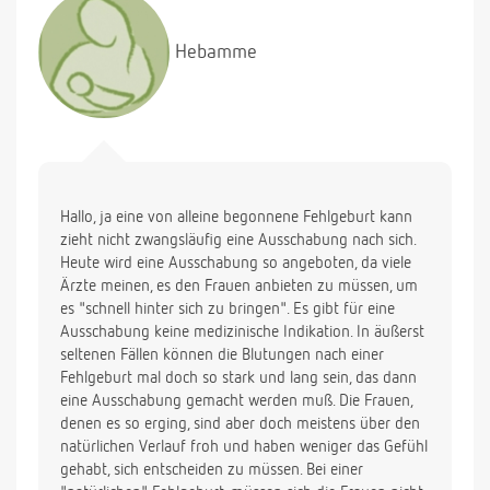
(mit 40) eine Fehlgeburt (ist mittlerweile aber
zweifache Mutter), ihr Arzt hat sie sofort zur
Hebamme
Ausschabung geschickt und gesagt, dass auch nach
einer Blutung eine Ausschabung nötig sei.
Jetzt bin ich verunsichert. Ich war eigentlich sehr
erleichtert, dass ich eine Operation umgehen kann
und würde gerne die natürliche Variante wählen, ich
fühle mich auch durch die Ärztin gut betreut. Wenn
aber danach doch die Operation kommt, weiß ich
Hallo, ja eine von alleine begonnene Fehlgeburt kann
nicht, wo der Vorteil liegt. Könnten Sie mir sagen, ob
zieht nicht zwangsläufig eine Ausschabung nach sich.
die natürliche Form auch ohne nachträgliche
Heute wird eine Ausschabung so angeboten, da viele
Ausschabung erfolgen kann? Vielen Dank schon
Ärzte meinen, es den Frauen anbieten zu müssen, um
mal.
es "schnell hinter sich zu bringen". Es gibt für eine
Ausschabung keine medizinische Indikation. In äußerst
seltenen Fällen können die Blutungen nach einer
Fehlgeburt mal doch so stark und lang sein, das dann
eine Ausschabung gemacht werden muß. Die Frauen,
denen es so erging, sind aber doch meistens über den
natürlichen Verlauf froh und haben weniger das Gefühl
gehabt, sich entscheiden zu müssen. Bei einer