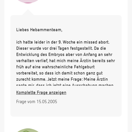
Liebes Hebammenteam,
ich hatte leider in der 9. Woche ein missed abort.
Dieser wurde vor drei Tagen festgestellt. Da die
Entwicklung des Embryos aber von Anfang an sehr
verhalten verlief, hat mich meine Ärztin bereits sehr
früh auf eine wahrscheinliche Fehlgeburt
vorbereitet, so dass ich damit schon ganz gut
zurecht komme. Jetzt meine Frage: Meine Ärztin
sagte mir, dass ich jetzt eine Ausschabung machen
könne, sie aber die sanftere und natürlichere Form
Komplette Frage anzeigen
empfehlen würde, nämlich das Abwarten der
Frage vom 15.05.2005
Periode. Sie sagte, dass diese mit ziemlicher
Sicherheit innerhalb der nächsten zwei bis drei
Wochen einsetzen werde, sie sei dann zwar stärker,
aber es sei doch wesentlich natürlicher. Meine
Schwester hatte ebenfalls in der neunten Woche