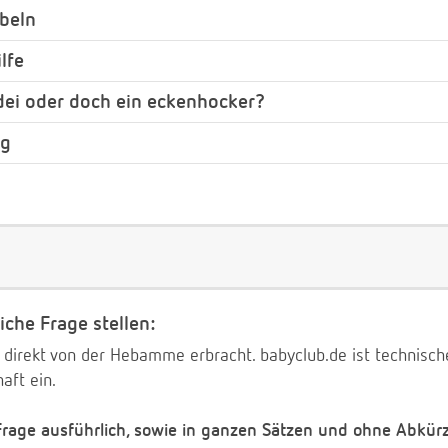
beln
lfe
dei oder doch ein eckenhocker?
ag
iche Frage stellen:
 direkt von der Hebamme erbracht. babyclub.de ist technischer
aft ein.
 Frage ausführlich, sowie in ganzen Sätzen und ohne Abkür