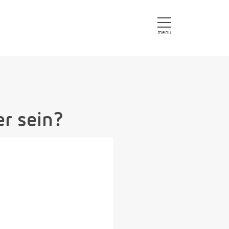
menü
er sein?