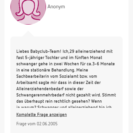
Anonym
Liebes Babyclub-Team! Ich,29 alleinerziehend mit
fast 5-jähriger Tochter und im fünften Monat
schwanger gehe in zwei Wochen für ca.3-6 Monate
in eine stationäre Behandlung. Meine
Sachbearbeiterin vom Sozialamt bzw. vom
Arbeitsamt sagte mir dass in dieser Zeit der
Alleinerziehendenbedarf sowie der
Schwangerenmehrbedarf nicht gezahlt wird. Stimmt
das überhaupt rein rechtlich gesehen? Wenn
ja,warum? Schwanger und alleinerziehend bin ich
doch auch dann noch... Ich wäre Ihnen sehr dankbar
Komplette Frage anzeigen
wenn Sie das irgendwie für mich herausfinden
Frage vom 02.06.2005
könnten! Bis dahin...
Liebe Grüße, Melanie