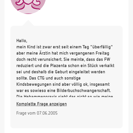
Hallo,
mein Kind ist zwar erst seit einem Tag "überfällig"
aber meine Ärztin hat mich vergangenen Freitag
doch recht verunsichert. Sie meinte, dass das FW
reduziert und die Plazenta schon ein Stück verkalkt
sei und deshalb die Geburt eingeleitet werden
sollte. Das CTG und auch sonstige
Kindsbewegungen sind aber völlig ok, insgesamt
war es sowieso eine Bilderbuchschwangerschaft.
Die Hebammenpraxis sieht das nicht so wie meine
Ärztin, haben mir aber dennoch ein paar Tipps zur
Komplette Frage anzeigen
Wehenförderung gegeben, so auch den
Frage vom 07.06.2005
"Rizinustrunk". Ich habe ihn erstmalig am Sonntag
ausprobiert, wonach es nach ca. drei Stunden auch
gute Wehen alle 4 min. gab (über ca. 2,5 h), danach