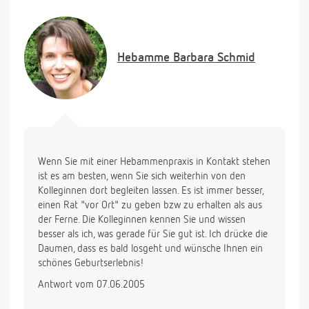
Ende, gestern habe ich das wiederholt, diesmal
völlig ohne Ergebnis, nicht eine Wehe.
Was kann ich aus Ihrer Sicht wohl noch tun,
mittlerweile denke ich, ist das auch ein
Hebamme
Barbara Schmid
Kopfproblem aber da sich auch mit Rizinus gar
nichts tut, werde ich doch sehr unruhig. Will das
übrigens heute noch einmal versuchen.
Der Muttermund ist übrigens auf gut 2 cm offen,
offen an sich aber nunmehr auch schon vier
Wochen.
Danke und liebe Grüße
Wenn Sie mit einer Hebammenpraxis in Kontakt stehen
ist es am besten, wenn Sie sich weiterhin von den
Kolleginnen dort begleiten lassen. Es ist immer besser,
einen Rat "vor Ort" zu geben bzw zu erhalten als aus
der Ferne. Die Kolleginnen kennen Sie und wissen
besser als ich, was gerade für Sie gut ist. Ich drücke die
Daumen, dass es bald losgeht und wünsche Ihnen ein
schönes Geburtserlebnis!
Antwort vom 07.06.2005