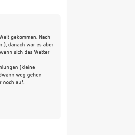
r Welt gekommen. Nach
n.), danach war es aber
 wenn sich das Wetter
mlungen (kleine
endwann weg gehen
r noch auf.
rot und leicht wulstig.
spürt und fange an mir