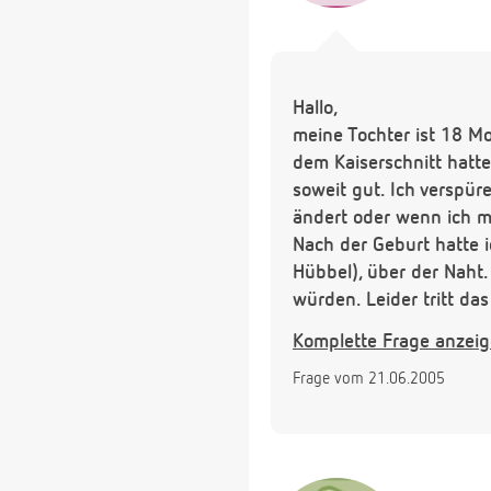
Hallo,
meine Tochter ist 18 M
dem Kaiserschnitt hatt
soweit gut. Ich verspü
ändert oder wenn ich m
Nach der Geburt hatte 
Hübbel), über der Naht
würden. Leider tritt d
Die Narbe hat sich zwar
Komplette Frage anzei
Frage vom 21.06.2005
Heute habe ich den gan
Sorgen zu machen. Ist 