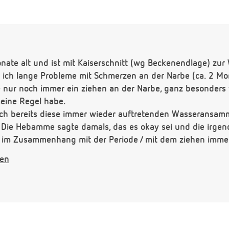
onate alt und ist mit Kaiserschnitt (wg Beckenendlage) zu
e ich lange Probleme mit Schmerzen an der Narbe (ca. 2 Mo
re nur noch immer ein ziehen an der Narbe, ganz besonders
eine Regel habe.
ich bereits diese immer wieder auftretenden Wasseransam
. Die Hebamme sagte damals, das es okay sei und die irg
as im Zusammenhang mit der Periode / mit dem ziehen imme
 schon stark zusammengezogen, ist aber mittig immer noch 
gen
zen Tag eine leicht schmerzendes Ziehen an der Narbe ver
es normal, 1,5 Jahre nach der OP?