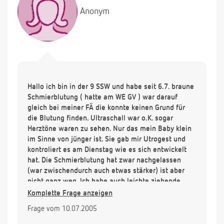
Anonym
Hallo ich bin in der 9 SSW und habe seit 6.7. braune
Schmierblutung ( hatte am WE GV ) war darauf
gleich bei meiner FÄ die konnte keinen Grund für
die Blutung finden. Ultraschall war o.K. sogar
Herztöne waren zu sehen. Nur das mein Baby klein
im Sinne von jünger ist. Sie gab mir Utrogest und
kontroliert es am Dienstag wie es sich entwickelt
hat. Die Schmierblutung hat zwar nachgelassen
(war zwischendurch auch etwas stärker) ist aber
nicht ganz weg. Ich habe auch leichte ziehende
Schmerzen in der li. Leistengegend, welche da sind
Komplette Frage anzeigen
und wieder weg sind also nicht dauernd und auch
Frage vom 10.07.2005
nicht so stark das ich sie nicht aushalten könnte. Ich
habe Angst das ich das Baby verliere oder haben