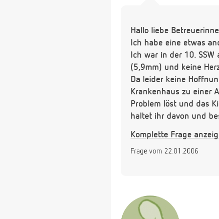
Hallo liebe Betreuerinn
Ich habe eine etwas an
Ich war in der 10. SSW 
(5,9mm) und keine Herz
Da leider keine Hoffnung
Krankenhaus zu einer Au
Problem löst und das Ki
haltet ihr davon und be
warten bis sie wiederko
Komplette Frage anzei
zurechtkommt?
Frage vom 22.01.2006
Vielen Dank für eure A
Zuckerschnecke