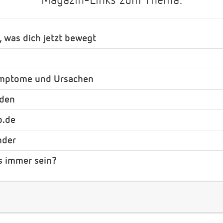
Magazin-Links zum Thema:
, was dich jetzt bewegt
ymptome und Ursachen
nden
b.de
nder
s immer sein?