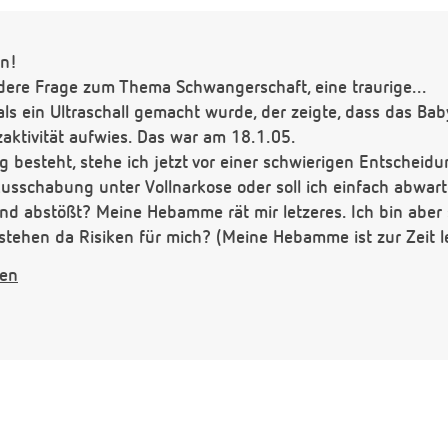
en!
dere Frage zum Thema Schwangerschaft, eine traurige...
als ein Ultraschall gemacht wurde, der zeigte, dass das Baby
aktivität aufwies. Das war am 18.1.05.
 besteht, stehe ich jetzt vor einer schwierigen Entscheidun
sschabung unter Vollnarkose oder soll ich einfach abwarte
nd abstößt? Meine Hebamme rät mir letzeres. Ich bin aber
stehen da Risiken für mich? (Meine Hebamme ist zur Zeit l
mmt...) Und gibt es irgendwelche guten Tipps, wie man mit
gen
ntwort!