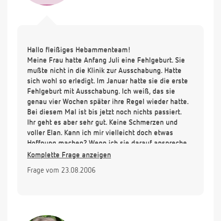
Hallo fleißiges Hebammenteam!
Meine Frau hatte Anfang Juli eine Fehlgeburt. Sie
mußte nicht in die Klinik zur Ausschabung. Hatte
sich wohl so erledigt. Im Januar hatte sie die erste
Fehlgeburt mit Ausschabung. Ich weiß, das sie
genau vier Wochen später ihre Regel wieder hatte.
Bei diesem Mal ist bis jetzt noch nichts passiert.
Ihr geht es aber sehr gut. Keine Schmerzen und
voller Elan. Kann ich mir vielleicht doch etwas
Hoffnung machen? Wenn ich sie darauf anspreche,
ob sie einen Schwangerschaftest machen will,
Komplette Frage anzeigen
verneint sie. Sie halte nichts davon, hat ja schon
Frage vom 23.08.2006
mal nicht gestimmt. Wie lange kann es dauern, bis
die Regel wieder eintritt ? Oder kann es sein, das
medikamentös nachgeholfen werden muß, weil sie
gar nicht kommt?
Wann sollte sie zum Arzt gehen, weil vielleicht was