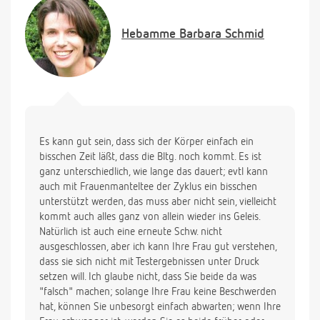
nicht stimmt? Oder weil sie doch wieder schwanger
ist? Ich hoffe, sie können mich beruhigen und ich
Hebamme
Barbara Schmid
möchte auch nicht, das meine Frau was falsch
macht und zu spät zum Arzt geht. Vielen Dank
Es kann gut sein, dass sich der Körper einfach ein
bisschen Zeit läßt, dass die Bltg. noch kommt. Es ist
ganz unterschiedlich, wie lange das dauert; evtl kann
auch mit Frauenmanteltee der Zyklus ein bisschen
unterstützt werden, das muss aber nicht sein, vielleicht
kommt auch alles ganz von allein wieder ins Geleis.
Natürlich ist auch eine erneute Schw. nicht
ausgeschlossen, aber ich kann Ihre Frau gut verstehen,
dass sie sich nicht mit Testergebnissen unter Druck
setzen will. Ich glaube nicht, dass Sie beide da was
"falsch" machen; solange Ihre Frau keine Beschwerden
hat, können Sie unbesorgt einfach abwarten; wenn Ihre