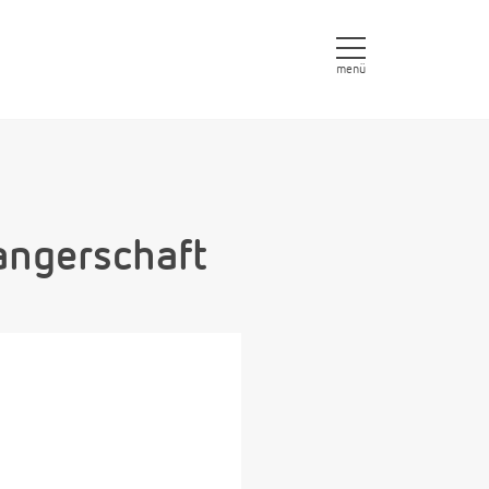
menü
angerschaft