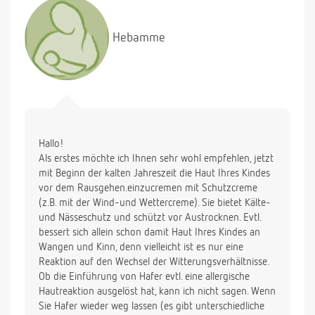
unser Kinderarzt jedoch unbedenklich findet. Ich
creme diese Falten mit Physiogel A.I. ein. Soll ich
Hebamme
die Wangen mit einer Wetterschutzcreme z. B. von
Weleda eincremen oder ist weniger mehr?
Vielen Dank im voraus
Hallo!
Als erstes möchte ich Ihnen sehr wohl empfehlen, jetzt
mit Beginn der kalten Jahreszeit die Haut Ihres Kindes
vor dem Rausgehen.einzucremen mit Schutzcreme
(z.B. mit der Wind-und Wettercreme). Sie bietet Kälte-
und Nässeschutz und schützt vor Austrocknen. Evtl.
bessert sich allein schon damit Haut Ihres Kindes an
Wangen und Kinn, denn vielleicht ist es nur eine
Reaktion auf den Wechsel der Witterungsverhältnisse.
Ob die Einführung von Hafer evtl. eine allergische
Hautreaktion ausgelöst hat, kann ich nicht sagen. Wenn
Sie Hafer wieder weg lassen (es gibt unterschiedliche