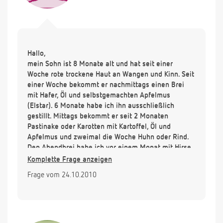
Hallo,
mein Sohn ist 8 Monate alt und hat seit einer
Woche rote trockene Haut an Wangen und Kinn. Seit
einer Woche bekommt er nachmittags einen Brei
mit Hafer, Öl und selbstgemachten Apfelmus
(Elstar). 6 Monate habe ich ihn ausschließlich
gestillt. Mittags bekommt er seit 2 Monaten
Pastinake oder Karotten mit Kartoffel, Öl und
Apfelmus und zweimal die Woche Huhn oder Rind.
Den Abendbrei habe ich vor einem Monat mit Hirse,
Wasser, Mandelmus, Öl und Apfelmus eingeführt.
Komplette Frage anzeigen
Kann es sein, dass der Hafer diese Hautreaktion
Frage vom 24.10.2010
ausgelöst hat? Ich überlege, den Hafer durch Hirse
zu ersetzen, um zu sehen, ob es dann besser wird.
Oder bekommt er zuviel Apfelmus? Kann es auch
am Wetter liegen? Er hat außerdem Kopfgneis und
seit 6 Monaten rote empfindliche Halsfalten, die