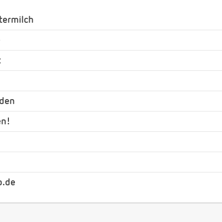
termilch
e
t
nden
en!
b.de