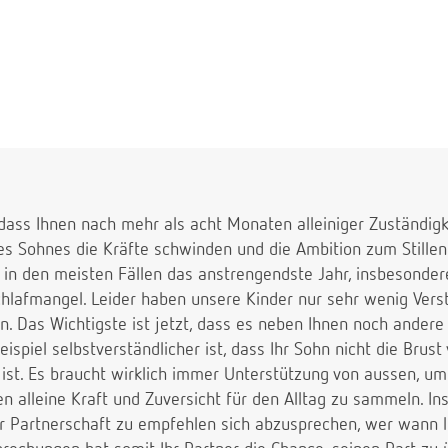
fen.
Ort findet das ganz toll, dass mein Kind nur Muttermilch 
ehe mittlerweile aufgrund von Schlafmangel total auf dem Z
icht was stillen anbelangt.
, dass Ihnen nach mehr als acht Monaten alleiniger Zuständig
s Sohnes die Kräfte schwinden und die Ambition zum Stillen 
t in den meisten Fällen das anstrengendste Jahr, insbesonde
hlafmangel. Leider haben unsere Kinder nur sehr wenig Verst
en. Das Wichtigste ist jetzt, dass es neben Ihnen noch ande
ispiel selbstverständlicher ist, dass Ihr Sohn nicht die Brust
 ist. Es braucht wirklich immer Unterstützung von aussen, um
en alleine Kraft und Zuversicht für den Alltag zu sammeln. 
r Partnerschaft zu empfehlen sich abzusprechen, wer wann li