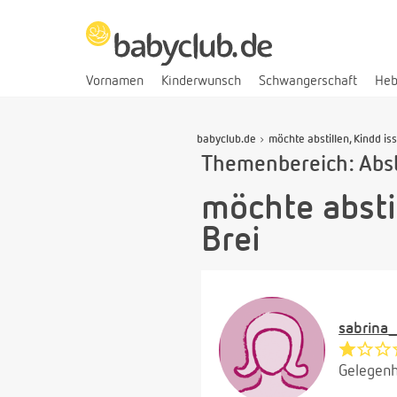
Vornamen
Kinderwunsch
Schwangerschaft
He
babyclub.de
möchte abstillen, Kindd is
Themenbereich: Abst
möchte abstil
Brei
sabrina
Gelegenh