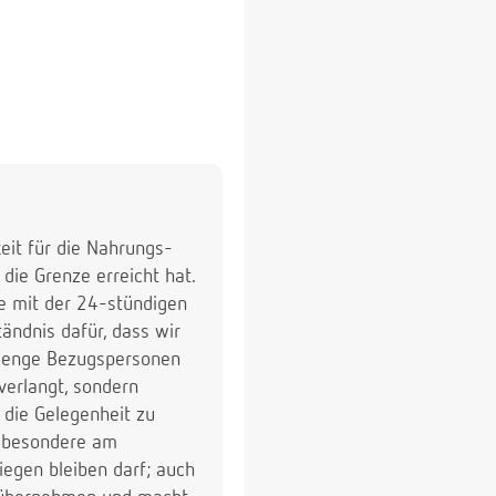
trinken möchte und hilft
ahnfleisch. Meine
keit für die Nahrungs-
die Grenze erreicht hat.
re mit der 24-stündigen
ändnis dafür, dass wir
re enge Bezugspersonen
 verlangt, sondern
 die Gelegenheit zu
Insbesondere am
egen bleiben darf; auch