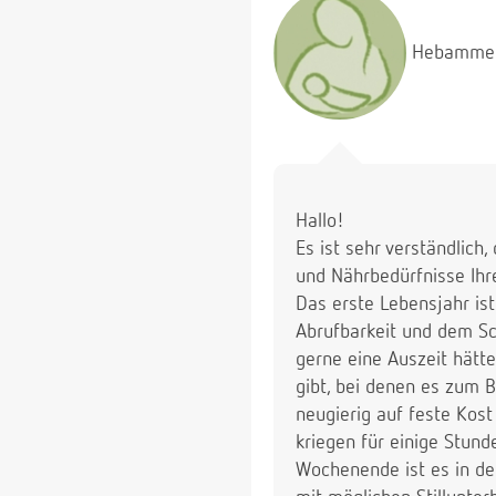
Können sie mir bitte hel
Meine Hebamme hier vor 
Hebamme
mir nicht weiter. Ich g
Grenze ist definitv erre
Hallo!
Es ist sehr verständlich
und Nährbedürfnisse Ihre
Das erste Lebensjahr is
Abrufbarkeit und dem Sc
gerne eine Auszeit hätt
gibt, bei denen es zum Be
neugierig auf feste Kost
kriegen für einige Stund
Wochenende ist es in de