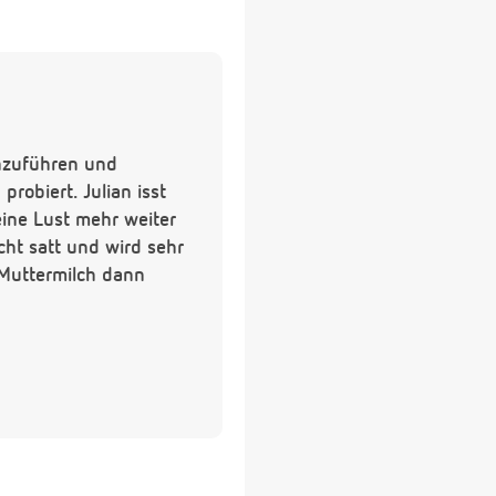
inzuführen und
probiert. Julian isst
eine Lust mehr weiter
cht satt und wird sehr
 Muttermilch dann
ersetzen, doch habe
schon mehrfach in die
nd daher nur sehr wenig