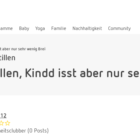
bamme
Baby
Yoga
Familie
Nachhaltigkeit
Community
st aber nur sehr wenig Brei
illen
len, Kindd isst aber nur s
_12
eitsclubber (0 Posts)