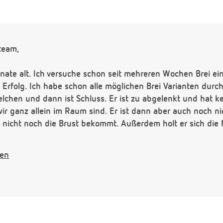
team,
nate alt. Ich versuche schon seit mehreren Wochen Brei e
 Erfolg. Ich habe schon alle möglichen Brei Varianten durch 
lchen und dann ist Schluss. Er ist zu abgelenkt und hat k
ir ganz allein im Raum sind. Er ist dann aber auch noch ni
 nicht noch die Brust bekommt. Außerdem holt er sich die
 wirklich abstillen und nach und nach eine Milchmahlzeit 
gen
nden.
er möchte Julian alle 2,5 Stunden essen. Er hat mir auch 
eressiert ist feste Nahrung.Nur die kann er nicht kauen u
keinesfalls satt wird.