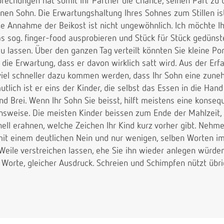
rbrechungen hat somit Ihr Partner die Chance, seinen Part 
inen Sohn. Die Erwartungshaltung Ihres Sohnes zum Stillen is
he Annahme der Beikost ist nicht ungewöhnlich. Ich möchte 
as sog. finger-food ausprobieren und Stück für Stück gedüns
u lassen. Über den ganzen Tag verteilt könnten Sie kleine Po
 die Erwartung, dass er davon wirklich satt wird. Aus der Er
 viel schneller dazu kommen werden, dass Ihr Sohn eine zu
tlich ist er eins der Kinder, die selbst das Essen in die Ha
 Brei. Wenn Ihr Sohn Sie beisst, hilft meistens eine konseque
nsweise. Die meisten Kinder beissen zum Ende der Mahlzeit,
ll erahnen, welche Zeichen Ihr Kind kurz vorher gibt. Nehme
n mit einem deutlichen Nein und nur wenigen, selben Worten i
Weile verstreichen lassen, ehe Sie ihn wieder anlegen würden
Worte, gleicher Ausdruck. Schreien und Schimpfen nützt übrig