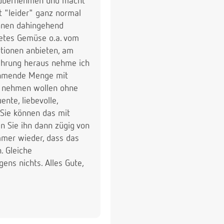
zu übernehmen und macht
t "leider" ganz normal
Ihnen dahingehend
tetes Gemüse o.a. vom
rtionen anbieten, am
fahrung heraus nehme ich
nehmende Menge mit
nd nehmen wollen ohne
nte, liebevolle,
 Sie können das mit
n Sie ihn dann zügig von
mmer wieder, dass das
. Gleiche
ens nichts. Alles Gute,