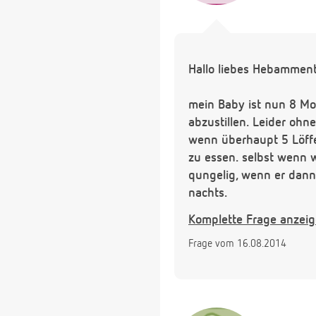
Hallo liebes Hebammen
mein Baby ist nun 8 Mo
abzustillen. Leider ohne
wenn überhaupt 5 Löffe
zu essen. selbst wenn w
qungelig, wenn er dann
nachts.
Ich möchte nun langsam
Komplette Frage anzei
noch keinen Weg gefu
Frage vom 16.08.2014
Nachts und auch tagsüb
Brust gebissen.
Das einzige was ihn int
davon essen, so dass er 