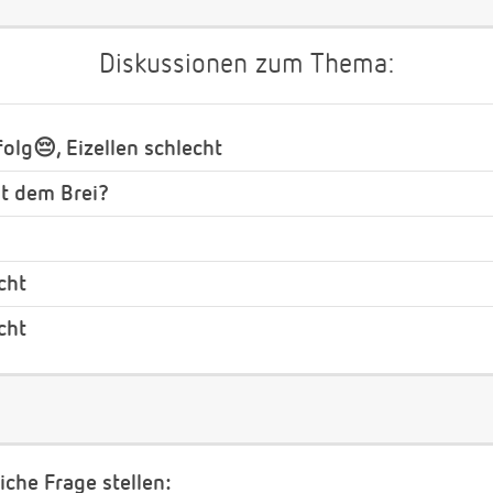
Diskussionen zum Thema:
olg😔, Eizellen schlecht
it dem Brei?
cht
cht
iche Frage stellen: