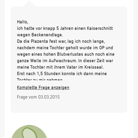
Hallo,
ich hatte vor knapp 5 Jahren einen Kaiserschnitt
wegen Beckenendlage.
Da die Plazenta fest war, lag ich noch lange,
nachdem meine Tochter geholt wurde im OP und
wegen eines hohen Blutverlustes auch noch eine
ganze Weile im Aufwachraum. In dieser Zeit war
meine Tochter mit ihrem Vater im Kreissaal.
Erst nach 1,5 Stunden konnte ich dann meine
Tochter zu mir nehmen.
Über ein Bonding nach der Geburt hat leider nie
Komplette Frage anzeigen
jemand mit uns gesprochen.
Frage vom 03.03.2015
Jetzt mit fast 5 Jahren merke ich, dass mir und
meiner Tochter etwas Wichtiges fehlt, was ich
selbst nicht in Worte fassen kann.
Ist ein so spätes Rebonding noch möglich? Habe im
groben über die drei Methoden nach Meissner