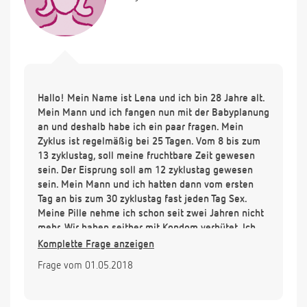
Hallo! Mein Name ist Lena und ich bin 28 Jahre alt.
Mein Mann und ich fangen nun mit der Babyplanung
an und deshalb habe ich ein paar fragen. Mein
Zyklus ist regelmäßig bei 25 Tagen. Vom 8 bis zum
13 zyklustag, soll meine fruchtbare Zeit gewesen
sein. Der Eisprung soll am 12 zyklustag gewesen
sein. Mein Mann und ich hatten dann vom ersten
Tag an bis zum 30 zyklustag fast jeden Tag Sex.
Meine Pille nehme ich schon seit zwei Jahren nicht
mehr. Wir haben seither mit Kondom verhütet. Ich
habe ab dem 10 zyklustag ovulationstests gemacht
Komplette Frage anzeigen
und die verliefen alle negativ. Es waren nur sehr
Frage vom 01.05.2018
schwache Linien zu erkennen. Der zervixschleim
war relativ wenig und eher milchig weich. Kann es
sein, dass der Eisprung bereits vor dem 10