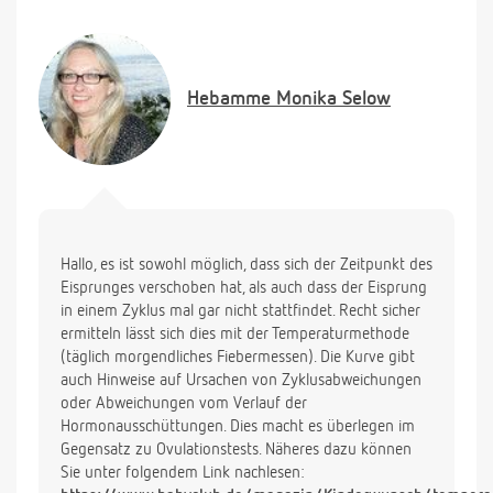
zyklustag stattgefunden hat ? Oder am 14 zyklustag,
an dem der Kalender bereits die fruchtbaren Tage
ausschließt? Ich hatte eigentlich immer das Gefühl,
dass ich meinen Eisprung merken würde und in dem
Hebamme
Monika Selow
berechneten Zeitraum merkte ich es nicht. Lediglich
gestern hatte ich ein leichtes spannungsgefühl und
etwas besseren zervixschleim, aber der
ovulationstest ist nach wie vor negativ. Ich freue
mich über Hilfe :)
Hallo, es ist sowohl möglich, dass sich der Zeitpunkt des
Eisprunges verschoben hat, als auch dass der Eisprung
in einem Zyklus mal gar nicht stattfindet. Recht sicher
ermitteln lässt sich dies mit der Temperaturmethode
(täglich morgendliches Fiebermessen). Die Kurve gibt
auch Hinweise auf Ursachen von Zyklusabweichungen
oder Abweichungen vom Verlauf der
Hormonausschüttungen. Dies macht es überlegen im
Gegensatz zu Ovulationstests. Näheres dazu können
Sie unter folgendem Link nachlesen: