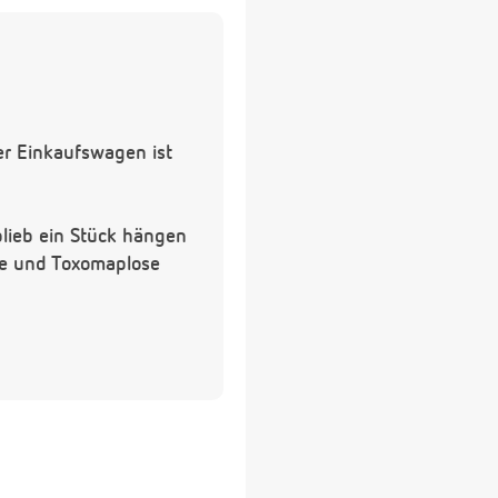
r Einkaufswagen ist
 blieb ein Stück hängen
ose und Toxomaplose
c. und noch eine Frage
 wieder waschen bevor