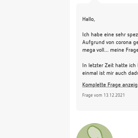
Hallo,
Ich habe eine sehr spez
Aufgrund von corona ge
mega voll… meine Frage
In letzter Zeit hatte i
einmal ist mir auch dad
übertragen? Also weil i
Komplette Frage anzei
wenn ich eine Verpacku
Frage vom 13.12.2021
ich den Inhalt berühre?
Lg