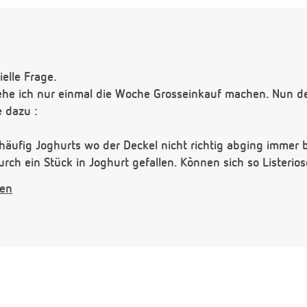
ielle Frage.
he ich nur einmal die Woche Grosseinkauf machen. Nun de
 dazu :
ch häufig Joghurts wo der Deckel nicht richtig abging immer
urch ein Stück in Joghurt gefallen. Kònnen sich so Listeri
m Einkaufswagen liegt auch alles auf einander z.B. Obst et
gen
ng mit z.B. Käse öffne muss ich mir dann auch die Hände
 Vielen Dank ich bin sehr ängstlich