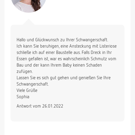
hineingekommen sein könnten und ich mich
dadurch infiziert habe. Im Nachhinein habe ich mich
über mich selbst geärgert, dass ich nicht einfach
alles weggeschmissen habe.
Ist eine Infektion so möglich?
Hallo und Glückwunsch zu Ihrer Schwangerschaft.
Viele Grüße
Ich kann Sie beruhigen, eine Ansteckung mit Listeriose
schließe ich auf einer Baustelle aus. Falls Dreck in Ihr
Essen gefallen ist, war es wahrscheinlich Schmutz vom
Bau und der kann Ihrem Baby keinen Schaden
zufügen.
Lassen Sie es sich gut gehen und genießen Sie Ihre
Schwangerschaft.
Viele Grüße
Sophia
Antwort vom 26.01.2022