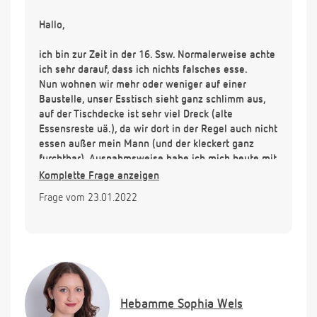
Hallo,
ich bin zur Zeit in der 16. Ssw. Normalerweise achte
ich sehr darauf, dass ich nichts falsches esse.
Nun wohnen wir mehr oder weniger auf einer
Baustelle, unser Esstisch sieht ganz schlimm aus,
auf der Tischdecke ist sehr viel Dreck (alte
Essensreste uä.), da wir dort in der Regel auch nicht
essen außer mein Mann (und der kleckert ganz
furchtbar). Ausnahmsweise habe ich mich heute mit
ihm zusammen an diesen Tisch gesetzt (wir haben
Komplette Frage anzeigen
übrigens noch einen zweiten der täglich 3x geputzt
Frage vom 23.01.2022
wird). Er nahm Tücher, die auf dem Tisch bestimmt
auch schon eine Weile lagen und legte sie in meine
Richtung. Dabei fiel irgendwas aus den Tüchern
(wahrscheinlich Dreck) und ich bin mir nicht sicher,
ob etwas auf meinen Teller gekommen ist. Ich habe
dann einen Teil von der Seite liegen lassen, den
Rest aber leider gegessen. Nun mache ich mir
Hebamme
Sophia Wels
Sorgen, dass dort eventuell Listerien