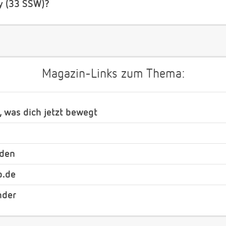
y (33 SSW)?
Magazin-Links zum Thema:
, was dich jetzt bewegt
nden
b.de
nder