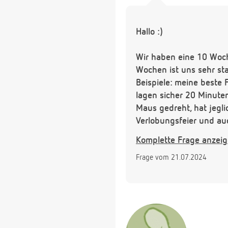
Hallo :)
Wir haben eine 10 Woche
Wochen ist uns sehr sta
Beispiele: meine beste 
lagen sicher 20 Minute
Maus gedreht, hat jegli
Verlobungsfeier und au
angeschaut.
Komplette Frage anzei
Man muss dazu sagen, d
Frage vom 21.07.2024
Freunde wohnen alle we
Freunde von uns kenne
Unsere Frage ist jetzt:
oder sollten wir das wi
Ich hoffe das ist verstä