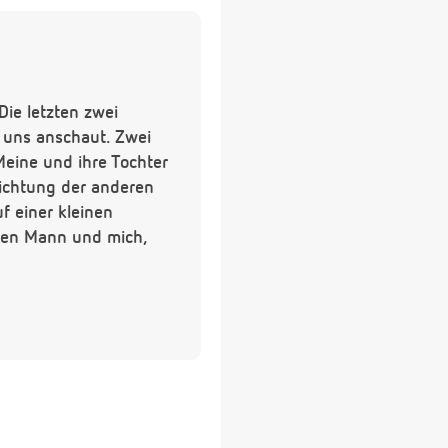
Die letzten zwei
r uns anschaut. Zwei
Meine und ihre Tochter
Richtung der anderen
f einer kleinen
inen Mann und mich,
unsere Familien und
ma und Opa oder 2
ren Menschen bisher,
hten?