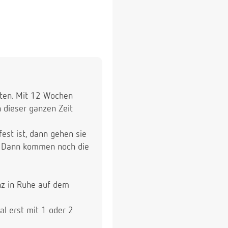
 nur das Beste für die
s erst einmal entdecken
. Aber bei diesem
ten. Mit 12 Wochen
 dieser ganzen Zeit
est ist, dann gehen sie
e. Dann kommen noch die
nz in Ruhe auf dem
l erst mit 1 oder 2