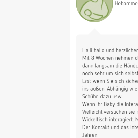
Hebamme
Wir sind das erste Mal 
Kleine und dass sie ei
(Und natürlich ist uns 
muss. Und uns ist auch 
speziellen Thema sind w
Halli hallo und herzlich
Mit 8 Wochen nehmen di
dann langsam die Händch
noch sehr um sich selbst
Erst wenn Sie sich siche
ins außen. Abhängig wie
Schübe dazu usw.
Wenn ihr Baby die Interak
Vielleicht versuchen si
Wickeltisch interagiert.
Der Kontakt und das Int
Jahren.