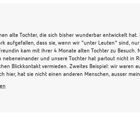
n alte Tochter, die sich bisher wunderbar entwickelt hat. 
rk aufgefallen, dass sie, wenn wir "unter Leuten" sind, nu
Freundin kam mit ihrer 4 Monate alten Tochter zu Besuch. 
n nebeneinander und unsere Tochter hat partout nicht in 
chen Blickkontakt vermieden. Zweites Beispiel: wir waren au
ch hier, hat sie nicht einen anderen Menschen, ausser me
gen
ass sie bisher wenig Kontak zu anderen Menschen hatte, 
iter weg, sodass sie nur mal tageweise / stundenweise O
nlernen konnte.
 ist das "normal", liegt es an dem wenigen Kontakt zu ande
rklich aktive "Ignorieren" anderer Menschen weiter beobac
ndlich geschrieben.