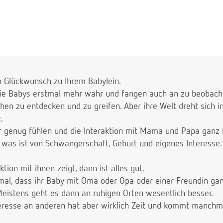
Eltern geworden und wie alle anderen auch wollen wir doch
nes Tages auch offen ist neue Menschen kennenzulernen.
bewusst, dass sie erst 10 Wochen auf der Welt ist und alle
bewusst, dass jedes Kind in allem sein eigenes Tempo hat
ir uns einfach so unsicher)
en Glückwunsch zu Ihrem Babylein.
e Babys erstmal mehr wahr und fangen auch an zu beobach
en zu entdecken und zu greifen. Aber ihre Welt dreht sich in
.
r genug fühlen und die Interaktion mit Mama und Papa ganz f
 was ist von Schwangerschaft, Geburt und eigenes Interess
tion mit ihnen zeigt, dann ist alles gut.
e mal, dass ihr Baby mit Oma oder Opa oder einer Freundin ga
 Meistens geht es dann an ruhigen Orten wesentlich besser.
eresse an anderen hat aber wirklich Zeit und kommt manchma