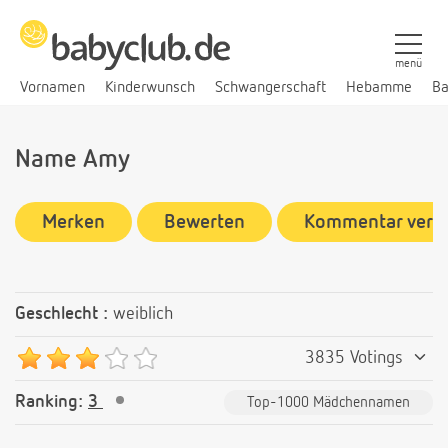
menü
Vornamen
Kinderwunsch
Schwangerschaft
Hebamme
Ba
Name Amy
Merken
Bewerten
Kommentar verf
Geschlecht :
weiblich
3835 Votings
Ranking:
3
Top-1000 Mädchennamen