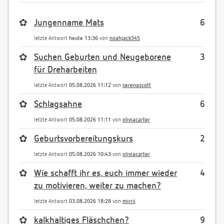
✿
Jungenname Mats
6
letzte Antwort
heute 13:36
von
noahjack345
✿
Suchen Geburten und Neugeborene
3
für Dreharbeiten
letzte Antwort
05.08.2026 11:12
von
serenascott
✿
Schlagsahne
6
letzte Antwort
05.08.2026 11:11
von
oliviacarter
✿
Geburtsvorbereitungskurs
2
letzte Antwort
05.08.2026 10:43
von
oliviacarter
✿
Wie schafft ihr es, euch immer wieder
4
zu motivieren, weiter zu machen?
letzte Antwort
03.08.2026 18:28
von
mirrii
✿
kalkhaltiges Fläschchen?
9