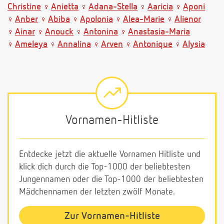
Christine
Anietta
Adana-Stella
Aaricia
Aponi
Anber
Abiba
Apolonia
Alea-Marie
Alienor
Ainar
Anouck
Antonina
Anastasia-Maria
Ameleya
Annalina
Arven
Antonique
Alysia
Vornamen-Hitliste
Entdecke jetzt die aktuelle Vornamen Hitliste und
klick dich durch die Top-1000 der beliebtesten
Jungennamen oder die Top-1000 der beliebtesten
Mädchennamen der letzten zwölf Monate.
Zur Vornamen-Hitliste