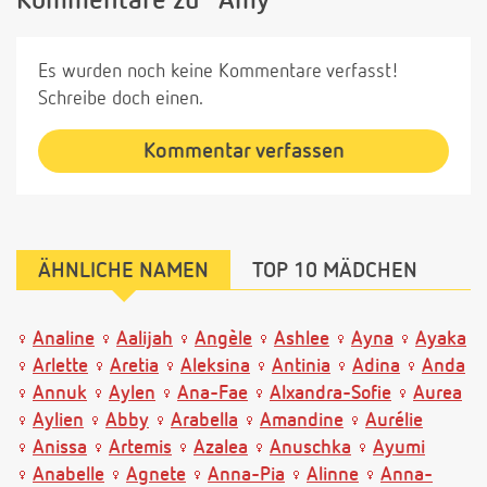
Kommentare zu "Amy"
Es wurden noch keine Kommentare verfasst!
Schreibe doch einen.
Kommentar verfassen
ÄHNLICHE NAMEN
TOP 10 MÄDCHEN
Analine
Aalijah
Angèle
Ashlee
Ayna
Ayaka
Arlette
Aretia
Aleksina
Antinia
Adina
Anda
Annuk
Aylen
Ana-Fae
Alxandra-Sofie
Aurea
Aylien
Abby
Arabella
Amandine
Aurélie
Anissa
Artemis
Azalea
Anuschka
Ayumi
Anabelle
Agnete
Anna-Pia
Alinne
Anna-